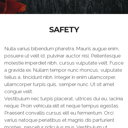
SAFETY
Nulla varius bibendum pharetra. Mauris augue enim,
posuere ut velit id, pulvinar auctor nisl. Pellentesque
molestie imperdiet nibh, cursus vulputate velit. Fusce
a gravida ex. Nullam tempor nunc rhoncus, vulputate
tellus a, tincidunt nibh. Integer in enim ullamcorper,
ullamcorper turpis quis, semper nunc. Ut sit amet
congue velit.
Vestibulum nec turpis placerat, ultrices dui eu, lacinia
neque. Proin vehicula elit et neque tempus egestas.
Praesent convallis cursus elit eu fermentum. Orci
varius natoque penatibus et magnis dis parturient
montes, nascetur ridiculus mus. Vestibulum ut