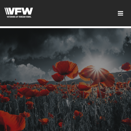
google-site-verification:google2ba31e08f8dbdd5c.html